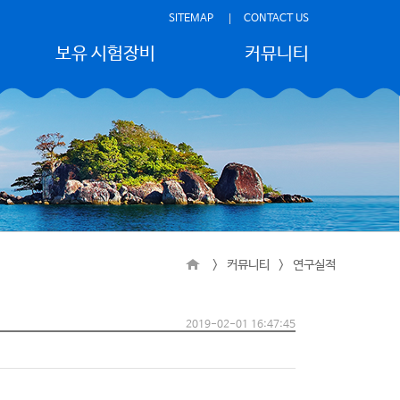
SITEMAP
CONTACT US
보유 시험장비
커뮤니티
시험장비
공지사항
고객문의
관련사이트
자료실
연구실적
>
커뮤니티
>
연구실적
채용정보
관련논문실적
2019-02-01 16:47:45
우리들의 이야기