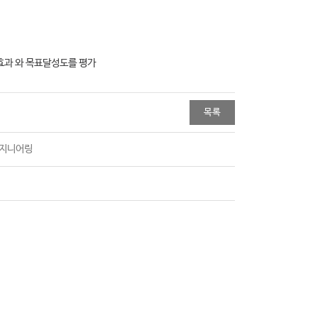
효과 와 목표달성도를 평가
목록
엔지니어링