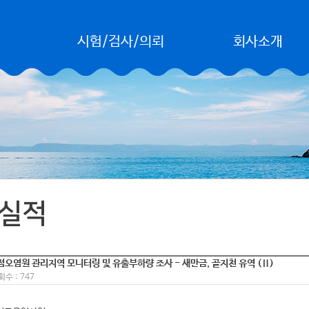
시험/검사/의뢰
회사소개
수질검사 안내
회사개요
실험/분석의뢰절차
CEO인사말
의뢰비용 안내
회사연혁
의뢰하기
조직도
찾아오시는길
실적
주요사업분야
비점오염원 관리지역 모니터링 및 유출부하량 조사 - 새만금, 골지천 유역 (Ⅱ)
수 : 747